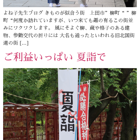
よね子先生ブログ きものが似合う街 上田市”柳町“ ”柳
町“何度か訪れていますが、いつ来ても趣の有るこの街並
みにワクワクします。 風にそよぐ柳、蔵や格子のある建
物、参勤交代の折りには 大名も通ったといわれる旧北国街
道の街 […]
ご利益いっぱい 夏詣で