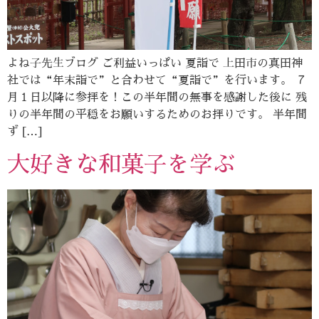
よね子先生ブログ ご利益いっぱい 夏詣で 上田市の真田神
社では“年末詣で”と合わせて“夏詣で”を行います。 ７
月１日以降に参拝を！この半年間の無事を感謝した後に 残
りの半年間の平穏をお願いするためのお拝りです。 半年間
ず […]
大好きな和菓子を学ぶ