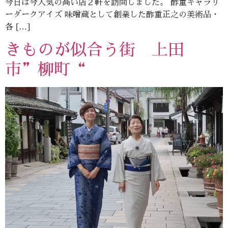
今日は今人気の高い店２軒を訪問しました。 酢重ギャラリ
ーダークアイズ 味噌蔵として創業した酢重正之の美術品・
各 […]
きものが似合う街 上田
市”柳町“