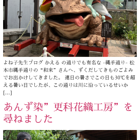
よね子先生ブログ かえる の通りでも有名な -縄手通り- 松
本市縄手通りの“和来”さんへ、ずくだしてきものごよみ
でお出かけしてきました。 連日の暑さでこの日も30℃を超
える暑い日でしたが、この通りは川に沿っているせいか
[…]
あんず染”更科花織工房”を
尋ねました