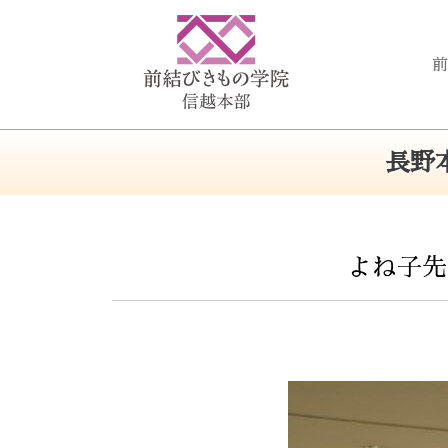
前
長野
よね子先